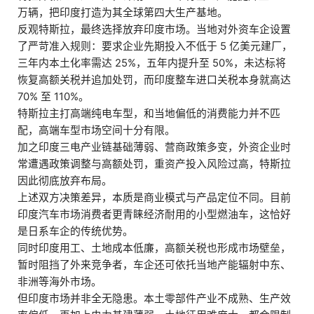
万辆，把印度打造为其全球第四大生产基地。
反观特斯拉，最终选择放弃印度市场。当地对外资车企设置
了严苛准入规则：要求企业先期投入不低于 5 亿美元建厂，
三年内本土化率需达 25%，五年内提升至 50%，未达标将
恢复高额关税并追加处罚，而印度整车进口关税本身就高达
70% 至 110%。
特斯拉主打高端纯电车型，和当地偏低的消费能力并不匹
配，高端车型市场空间十分有限。
加之印度三电产业链基础薄弱、营商政策多变，外资企业时
常遭遇政策调整与高额处罚，重资产投入风险过高，特斯拉
因此彻底放弃布局。
上述双方决策差异，本质是商业模式与产品定位不同。目前
印度汽车市场消费者更青睐经济耐用的小型燃油车，这恰好
是日系车企的传统优势。
同时印度用工、土地成本低廉，高额关税也形成市场壁垒，
暂时阻挡了外来竞争者，车企还可依托当地产能辐射中东、
非洲等海外市场。
但印度市场并非全无隐患。本土零部件产业不成熟、生产效