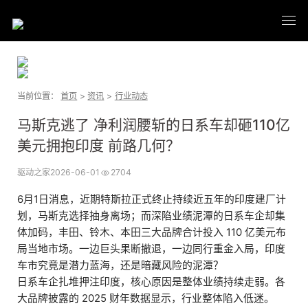
当前位置：
首页
>
资讯
>
行业动态
马斯克逃了 净利润腰斩的日系车却砸110亿
美元拥抱印度 前路几何？
驱动之家
2026-06-01
2704
6月1日消息，近期特斯拉正式终止持续近五年的印度建厂计
划，马斯克选择抽身离场；而深陷业绩泥潭的日系车企却集
体加码，丰田、铃木、本田三大品牌合计投入 110 亿美元布
局当地市场。一边巨头果断撤退，一边同行重金入局，印度
车市究竟是潜力蓝海，还是暗藏风险的泥潭？
日系车企扎堆押注印度，核心原因是整体业绩持续走弱。各
大品牌披露的 2025 财年数据显示，行业整体陷入低迷。