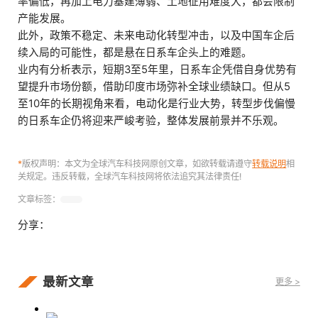
率偏低，再加上电力基建薄弱、土地征用难度大，都会限制
产能发展。
此外，政策不稳定、未来电动化转型冲击，以及中国车企后
续入局的可能性，都是悬在日系车企头上的难题。
业内有分析表示，短期3至5年里，日系车企凭借自身优势有
望提升市场份额，借助印度市场弥补全球业绩缺口。但从5
至10年的长期视角来看，电动化是行业大势，转型步伐偏慢
的日系车企仍将迎来严峻考验，整体发展前景并不乐观。
*
版权声明：本文为全球汽车科技网原创文章，如欲转载请遵守
转载说明
相
关规定。违反转载，全球汽车科技网将依法追究其法律责任!
文章标签：
分享：
最新文章
更多 >