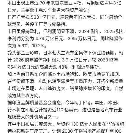
本田出现上市近 70 年来首次营业亏损，亏损额达 4143 亿
日元，主要源于电动车业务大额资产减记；
日产净亏损 5331 亿日元，连续两年陷入亏损，同时启动全
球裁员、关停工厂等收缩举措。
丰田虽保持盈利，但利润明显下滑，2024 财年、2025 财年
净利润分别为 4.79 万亿日元、3.85 万亿日元，同比降幅依
次为 5.6%、19.2%。
受头部企业影响，日本七大主流车企集体下调业绩预期，预
计 2026 财年整体净利润为 3.9 万亿日元，较 2023 财年
7.54 万亿日元的高点大跌 48%，利润近乎腰斩。
加上当前日系车企面临本土市场饱和、欧美市场竞争加剧、
在华份额下滑、电动化转型滞后等多重压力，开拓全新增量
市场迫在眉睫，人口基数庞大、销量稳步增长的印度，自然
成为其主攻方向。
据印度品牌质量基金会信息，今年5月下旬，丰田、本田、
铃木将在印度合计投资近110 亿美元，这也是当地汽车行业
规模最大的外资项目之一。
其中丰田布局力度最大，斥资约 130 亿元人民币在马哈拉施
特拉邦新建三座工厂，计划 2030 年将当地产能提升至100