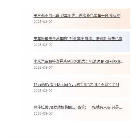
平台都不自己造了!本田史上首次外包整车平台 接盘的是印度公司
1
2026-08-07
电车修车费是油车的1.7倍! 车主崩溃：维修贵 保费也贵
2
2026-08-07
小米汽车解答澎程系列涉水能力：电池达 IPX8+IPX9K 双防水等级
3
2026-08-07
17万辆!仅次于Model Y，理想i6也才用了不到11个月
4
2026-08-07
玛莎拉蒂V8发动机将回归! 高管：一推就有人买 只是销量不高
5
2026-08-07