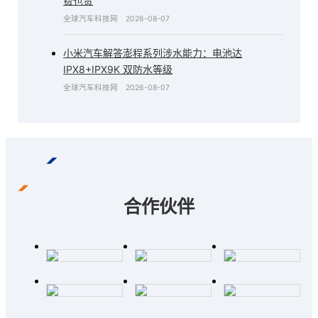
费也贵
全球汽车科技网
2026-08-07
小米汽车解答澎程系列涉水能力：电池达
IPX8+IPX9K 双防水等级
全球汽车科技网
2026-08-07
合作伙伴