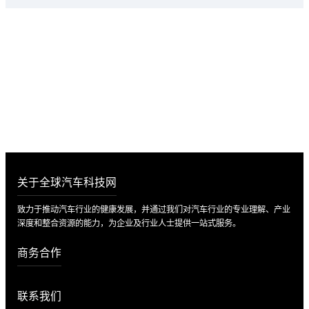
诚邀入驻全球汽车科技网，携手共创辉
煌未来！
数万家企业供应数据 · 最新市场动态 · 最全的供应链知识
立即入驻
关于全球汽车科技网
致力于推动汽车行业的健康发展，并通过我们对汽车行业的专业理解、产业
深度和整合资源的能力，为企业及行业人士提供一站式服务。
商务合作
联系我们