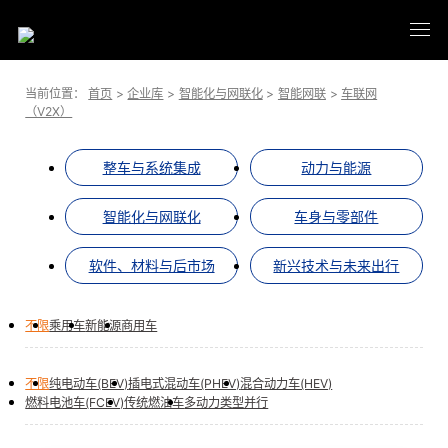
当前位置：
首页
>
企业库
>
智能化与网联化
>
智能网联
>
车联网
（V2X）
整车与系统集成
动力与能源
智能化与网联化
车身与零部件
软件、材料与后市场
新兴技术与未来出行
不限
乘用车
新能源
商用车
不限
纯电动车(BEV)
插电式混动车(PHEV)
混合动力车(HEV)
燃料电池车(FCEV)
传统燃油车
多动力类型并行