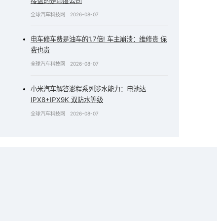
接盘的是印度公司
全球汽车科技网
2026-08-07
电车修车费是油车的1.7倍! 车主崩溃：维修贵 保
费也贵
全球汽车科技网
2026-08-07
小米汽车解答澎程系列涉水能力：电池达
IPX8+IPX9K 双防水等级
全球汽车科技网
2026-08-07