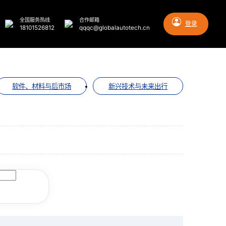
全国服务热线
合作邮箱
登录
18101526812
qqqc@globalautotech.cn
软件、材料与后市场
新兴技术与未来出行