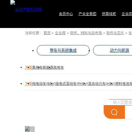
会员中心
产业全景图
供需线索
企业
当前位置：
首页
>
企业库
>
软件、材料与后市场
>
软件与芯片
>
整车与系统集成
动力与能源
不限
乘用车
新能源
商用车
不限
纯电动车(BEV)
插电式混动车(PHEV)
混合动力车(HEV)
燃料电池车(