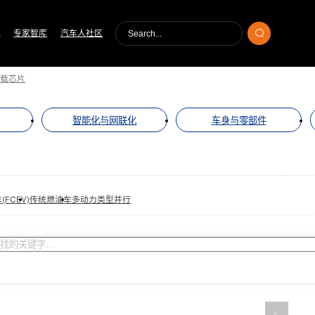
库
专家智库
汽车人社区
车载芯片
智能化与网联化
车身与零部件
FCEV)
传统燃油车
多动力类型并行