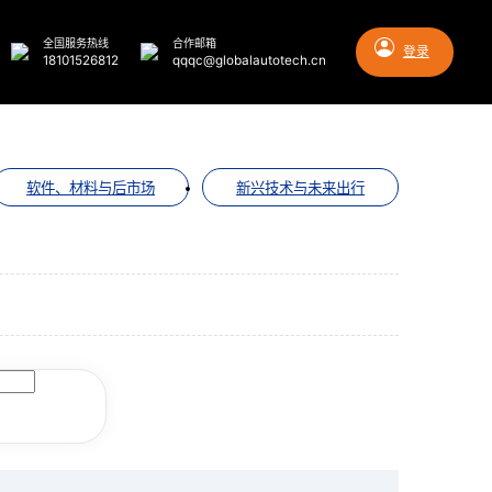
全国服务热线
合作邮箱
登录
18101526812
qqqc@globalautotech.cn
软件、材料与后市场
新兴技术与未来出行