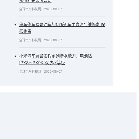
接盘的是印度公司
全球汽车科技网
2026-08-07
电车修车费是油车的1.7倍! 车主崩溃：维修贵 保
费也贵
全球汽车科技网
2026-08-07
小米汽车解答澎程系列涉水能力：电池达
IPX8+IPX9K 双防水等级
全球汽车科技网
2026-08-07