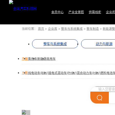
会员中心
产业全景图
供需线索
企业
当前位置：
首页
>
企业库
>
整车与系统集成
>
整车制造
>
新能源
整车与系统集成
动力与能源
不限
乘用车
新能源
商用车
不限
纯电动车(BEV)
插电式混动车(PHEV)
混合动力车(HEV)
燃料电池车(