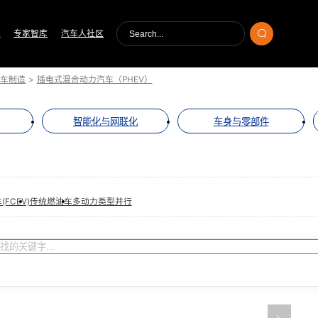
库
专家智库
汽车人社区
整车制造
>
插电式混合动力汽车（PHEV）
智能化与网联化
车身与零部件
FCEV)
传统燃油车
多动力类型并行