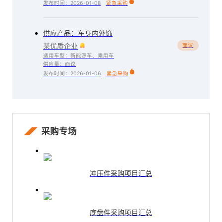
发布时间：2026-01-08
紧急采购
供应产品：车身内外饰
某优质企业
面议
适用车型：新能源车、乘用车
供应量：面议
发布时间：2026-01-06
紧急采购
采购专场
冲压件采购项目汇总
底盘件采购项目汇总