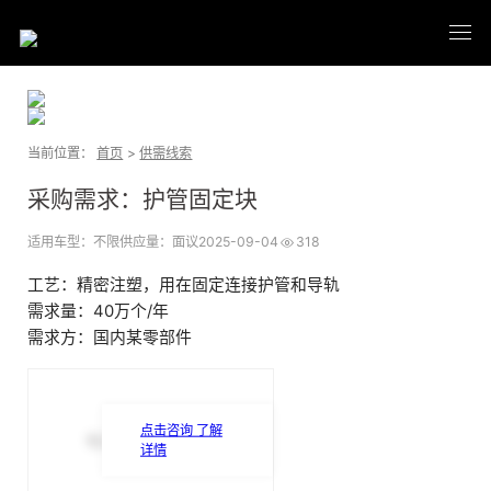
当前位置：
首页
>
供需线索
采购需求：护管固定块
适用车型：不限
供应量：面议
2025-09-04
318
工艺：精密注塑，用在固定连接护管和导轨
需求量：40万个/年
需求方：国内某零部件
点击咨询 了解
电话：
title1
详情