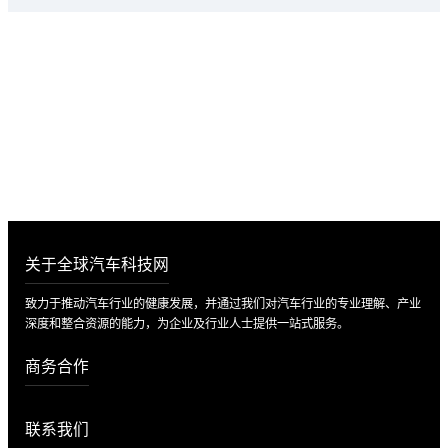
诚邀入驻全球汽车科技网，携手共创辉
煌未来！
数万家企业供应数据 · 最新市场动态 · 最全的供应链知识
立即入驻
关于全球汽车科技网
致力于推动汽车行业的健康发展，并通过我们对汽车行业的专业理解、产业
深度和整合资源的能力，为企业及行业人士提供一站式服务。
商务合作
联系我们