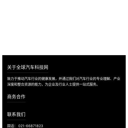
诚邀入驻全球汽车科技网，携手共创辉
煌未来！
数万家企业供应数据 · 最新市场动态 · 最全的供应链知识
立即入驻
关于全球汽车科技网
致力于推动汽车行业的健康发展，并通过我们对汽车行业的专业理解、产业
深度和整合资源的能力，为企业及行业人士提供一站式服务。
商务合作
联系我们
固话： 021-66871823