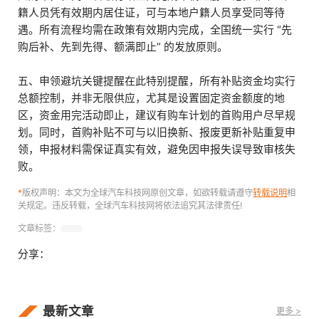
籍人员凭有效期内居住证，可与本地户籍人员享受同等待
遇。所有流程均需在政策有效期内完成，全国统一实行 “先
购后补、先到先得、额满即止” 的发放原则。
五、申领避坑关键提醒在此特别提醒，所有补贴资金均实行
总额控制，并非无限供应，尤其是设置固定资金额度的地
区，资金用完活动即止，建议有购车计划的首购用户尽早规
划。同时，首购补贴不可与以旧换新、报废更新补贴重复申
领，申报材料需保证真实有效，避免因申报失误导致审核失
败。
*
版权声明：本文为全球汽车科技网原创文章，如欲转载请遵守
转载说明
相
关规定。违反转载，全球汽车科技网将依法追究其法律责任!
文章标签：
分享：
最新文章
更多 >