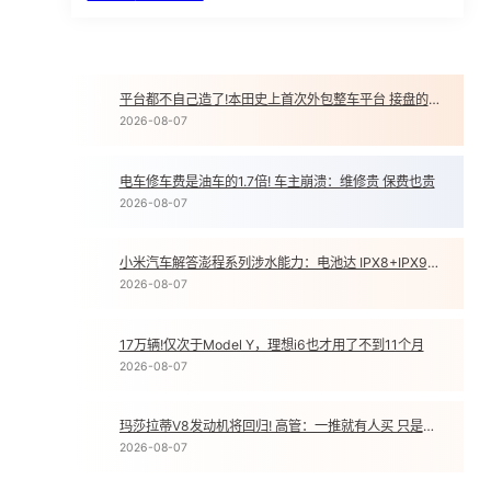
平台都不自己造了!本田史上首次外包整车平台 接盘的是印度公司
1
2026-08-07
电车修车费是油车的1.7倍! 车主崩溃：维修贵 保费也贵
2
2026-08-07
小米汽车解答澎程系列涉水能力：电池达 IPX8+IPX9K 双防水等级
3
2026-08-07
17万辆!仅次于Model Y，理想i6也才用了不到11个月
4
2026-08-07
玛莎拉蒂V8发动机将回归! 高管：一推就有人买 只是销量不高
5
2026-08-07