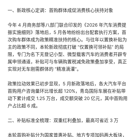
一、新政核心定调：首购群体成促消费核心扶持对象
今年 4 月商务部等八部门联合印发的《2026 年汽车消费提
振实施细则》落地后，5 月各地纷纷出台配套执行方案，首
次购车群体成为政策精准扶持的核心。与往年以置换补贴为
主的政策不同，本轮新政彻底打破 “仅置换可领补贴” 的局
限，专门为名下无登记小型、微型载客汽车的消费者开辟专
属申领通道，补贴可与车辆购置税减免政策叠加享受，真正
实现对无车刚需群体的 “精准滴灌”。
政策拉动效果已初步显现，5 月新政落地后，各大汽车平台
首购用户咨询量环比增长超 120%，青岛国际车展在补贴带
动下累计成交 1.25 万台，成交额突破 20 亿元，其中首购用
户占比超 6 成。
二、补贴标准全梳理：双重红利叠加，最高可省近 3 万
本轮首购补贴分为国家普惠补贴、地方专项加码两大板块，