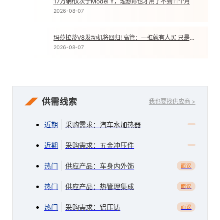
17万辆!仅次于Model Y，理想i6也才用了不到11个月
4
2026-08-07
玛莎拉蒂V8发动机将回归! 高管：一推就有人买 只是销量不高
5
2026-08-07
供需线索
我也要找供应商 >
近期
采购需求：汽车水加热器
近期
采购需求：五金冲压件
热门
供应产品：车身内外饰
面议
热门
供应产品：热管理集成
面议
热门
采购需求：铝压铸
面议