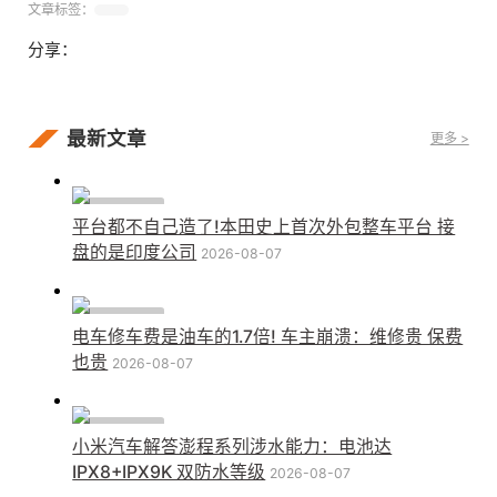
文章标签：
分享：
最新文章
更多 >
行业动态
平台都不自己造了!本田史上首次外包整车平台 接
盘的是印度公司
2026-08-07
行业动态
电车修车费是油车的1.7倍! 车主崩溃：维修贵 保费
也贵
2026-08-07
行业动态
小米汽车解答澎程系列涉水能力：电池达
IPX8+IPX9K 双防水等级
2026-08-07