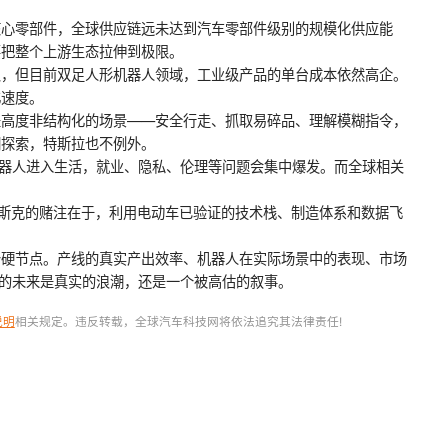
核心零部件，全球供应链远未达到汽车零部件级别的规模化供应能
要把整个上游生态拉伸到极限。
及，但目前双足人形机器人领域，工业级产品的单台成本依然高企。
化速度。
是高度非结构化的场景——安全行走、抓取易碎品、理解模糊指令，
期探索，特斯拉也不例外。
机器人进入生活，就业、隐私、伦理等问题会集中爆发。而全球相关
马斯克的赌注在于，利用电动车已验证的技术栈、制造体系和数据飞
个硬节点。产线的真实产出效率、机器人在实际场景中的表现、市场
台的未来是真实的浪潮，还是一个被高估的叙事。
说明
相关规定。违反转载，全球汽车科技网将依法追究其法律责任!