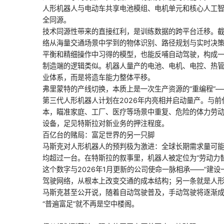
人形机器人与电动车共享电池模组、电机单元和核心人工智
全同源。
技术同源性带来的直接红利，是训练数据的跨平台迁移。截至
络从海量交通场景中学到的物体识别、路径规划与实时决
平衡和精细操作中习得的模型，也能反哺自动驾驶，构成一
制造端的逻辑类似。机器人量产的电池、电机、电控、热
业体系，而是将造车能力整体平移。
弗里蒙特的产线切换，本质上是一次生产资源的“重编程”—
第三代人形机器人计划在2026年内亮相并启动量产。与
本，瞄准家庭、工厂、医疗等场景中重复、危险的体力劳动
设备，足见特斯拉对新业务的押注程度。
百亿台的赌局：富足世界的另一只脚
马斯克对人形机器人的预判极为激进：全球长期需求量可能高
均超过一台。在特斯拉的叙事里，机器人被定位为“劳动力
这个数字与2026年1月更新的公司使命一脉相承——“建设一
驾驶网络，从根本上改变交通的成本结构；另一条就是人
马斯克甚至公开说，随着自动驾驶普及，手动驾驶将逐渐
“普遍富足”就不再是空中楼阁。