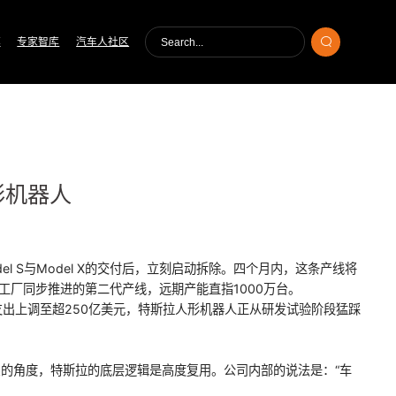
库
专家智库
汽车人社区
形机器人
l S与Model X的交付后，立刻启动拆除。四个月内，这条产线将
工厂同步推进的第二代产线，远期产能直指1000万台。
本支出上调至超250亿美元，特斯拉人形机器人正从研发试验阶段猛踩
的角度，特斯拉的底层逻辑是高度复用。公司内部的说法是：“车