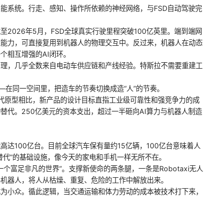
能系统。行走、感知、操作所依赖的神经网络，与FSD自动驾驶完
2026年5月，FSD全球真实行驶里程突破100亿英里。端到端网
策能力，可直接复用到机器人的物理交互中。反过来，机器人在动态
个相互增强的AI闭环。
管理，几乎全数来自电动车供应链和产线经验。特斯拉不需要重建工
—在同一空间里，把造车的节奏切换成造“人”的节奏。
前代原型相比，新产品的设计目标直指工业级可靠性和强竞争力的成
替代。250亿美元的资本支出，超过一半砸向AI算力与机器人制造
达100亿台。目前全球汽车保有量约15亿辆，100亿台意味着人
替代”的基础设施，像今天的家电和手机一样无所不在。
个富足非凡的世界”。支撑新使命的两条腿，一条是Robotaxi无人
形机器人，将人从枯燥、重复、危险的工作中解放出来。
成为小众。循此逻辑，当交通运输和体力劳动的成本被技术打下来，