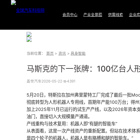
会员中心
产业全景图
供需线索
企业
当前位置：
首页
>
资讯
>
具身智能
马斯克的下一张牌：100亿台人
盖世汽车
2026-05-22
4391
5月20日，特斯拉在加州弗里蒙特工厂完成了最后一批Mode
彻底转型为人形机器人专用线，首期年产能100万台；得州
加上2025年11月已运行的试生产产线，以及2026年资
油门，直接切入大规模量产通道。
产线重构与技术复用：机器人即“有腿的智能车”
从表面看，这是一次产线资产的重新配置。但站在技术体系
是四个轮子的机器人，机器人是有胳膊和腿的智能车。”