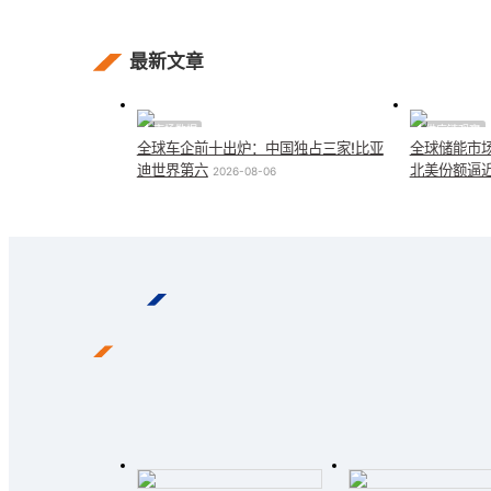
最新文章
市场数据
供应链观察
全球车企前十出炉：中国独占三家!比亚
全球储能市场
迪世界第六
北美份额逼近
2026-08-06