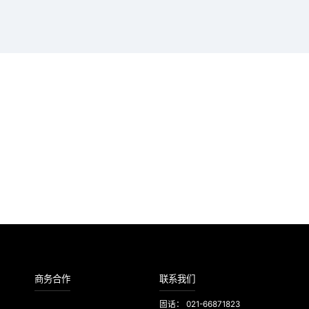
携手共创辉煌未来！
应链知识
商务合作
联系我们
固话： 021-66871823