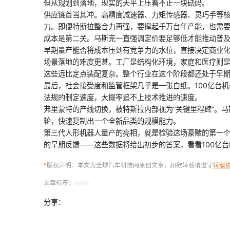
但从规划到落地，现实的天平上压着不止一块砝码。
供应链首当其冲。高精度减速器、力矩传感器、灵巧手等
力。即便特斯拉整合力再强，要撑起千万台年产能，也需
成本是第二关。马斯克一直强调定价要足够低才能推动普
早期量产能否将成本压到有竞争力的水位，直接决定商业
场景落地的难度更甚。工厂是结构化环境，家庭和医疗则
这些远比定点装配复杂。整个行业在这个阶段都还处于早
最后，社会接受度和监管框架几乎是一张白纸。100亿台
法规的制定速度，大概率追不上技术推进的速度。
弗里蒙特的产线切换，被特斯拉内部视为“关键里程碑”。
轮，快速复制出一个全新品类的规模能力。
第三代人形机器人量产的亮相，就是检验这场豪赌的第一
的早期反馈——这些数据将给出初步的答案，看看100亿
*
版权声明：本文为全球汽车科技网原创文章，如欲转载请遵守
转载
文章标签：
分享：