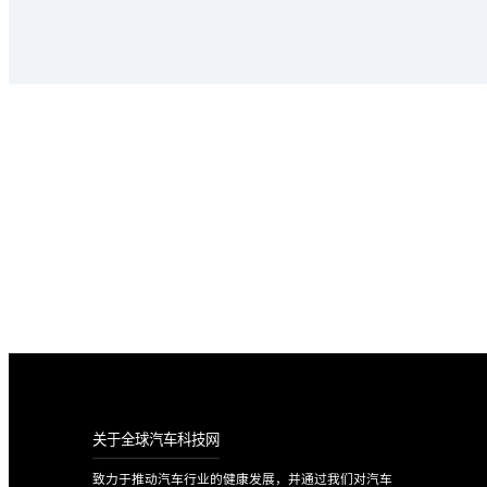
诚邀入驻全球汽车科技网，
数万家企业供应数据 · 最新市场动态 · 最全的供
立即入驻
关于全球汽车科技网
致力于推动汽车行业的健康发展，并通过我们对汽车