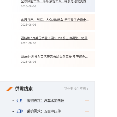
全球储能市场上半年激增71%，韩系电池北美份额逼近20%
2
2026-08-06
东风日产、别克、大众3款新车 是否破了合资电动车“3个月魔咒”？
3
2026-08-06
福特称7月美国销量下滑10.2%系主动调整，仍属“良好销售月”
4
2026-08-06
Uber计划投入百亿美元布局自动驾驶 呼吁避免科技反弹
5
2026-08-06
供需线索
我也要找供应商 >
近期
采购需求：汽车水加热器
近期
采购需求：五金冲压件