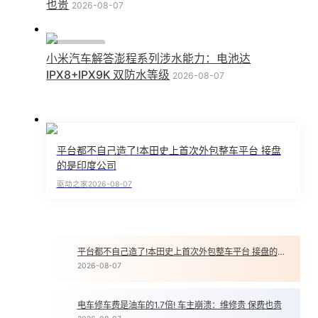
也贵
2026-08-07
行业动态
小米汽车解答澎程系列涉水能力：电池达
IPX8+IPX9K 双防水等级
2026-08-07
平台都不自己造了!本田史上首次外包整车平台 接盘
的是印度公司
驱动之家
2026-08-07
平台都不自己造了!本田史上首次外包整车平台 接盘的是印度公司
1
2026-08-07
电车修车费是油车的1.7倍! 车主崩溃：维修贵 保费也贵
2