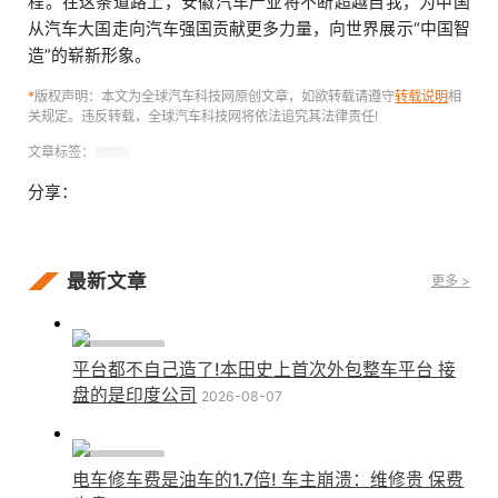
程。在这条道路上，安徽汽车产业将不断超越自我，为中国
从汽车大国走向汽车强国贡献更多力量，向世界展示“中国智
造”的崭新形象。
*
版权声明：本文为全球汽车科技网原创文章，如欲转载请遵守
转载说明
相
关规定。违反转载，全球汽车科技网将依法追究其法律责任!
文章标签：
分享：
最新文章
更多 >
行业动态
平台都不自己造了!本田史上首次外包整车平台 接
盘的是印度公司
2026-08-07
行业动态
电车修车费是油车的1.7倍! 车主崩溃：维修贵 保费