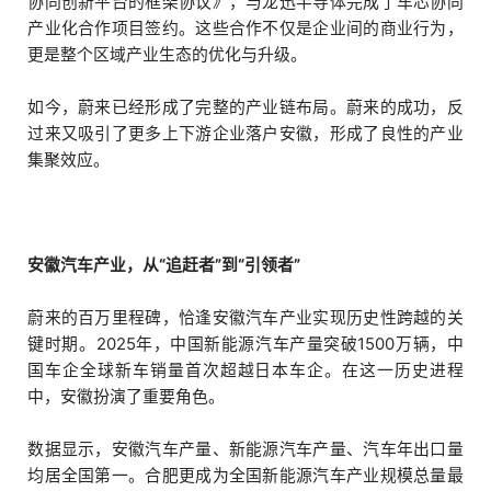
协同创新平台的框架协议》，与龙迅半导体完成了车芯协同
产业化合作项目签约。这些合作不仅是企业间的商业行为，
更是整个区域产业生态的优化与升级。
如今，蔚来已经形成了完整的产业链布局。蔚来的成功，反
过来又吸引了更多上下游企业落户安徽，形成了良性的产业
集聚效应。
安徽汽车产业，从“追赶者”到“引领者”
蔚来的百万里程碑，恰逢安徽汽车产业实现历史性跨越的关
键时期。2025年，中国新能源汽车产量突破1500万辆，中
国车企全球新车销量首次超越日本车企。在这一历史进程
中，安徽扮演了重要角色。
数据显示，安徽汽车产量、新能源汽车产量、汽车年出口量
均居全国第一。合肥更成为全国新能源汽车产业规模总量最