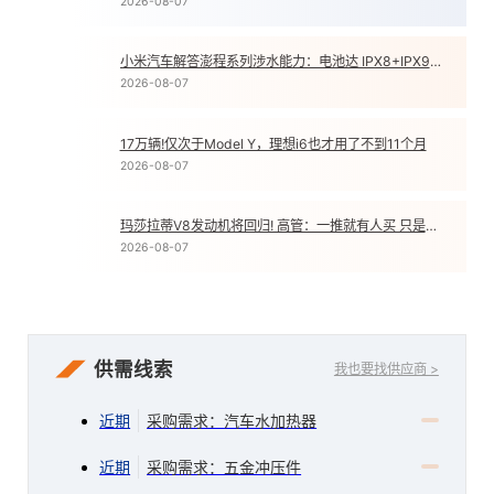
2026-08-07
小米汽车解答澎程系列涉水能力：电池达 IPX8+IPX9K 双防水等级
3
2026-08-07
17万辆!仅次于Model Y，理想i6也才用了不到11个月
4
2026-08-07
玛莎拉蒂V8发动机将回归! 高管：一推就有人买 只是销量不高
5
2026-08-07
供需线索
我也要找供应商 >
近期
采购需求：汽车水加热器
近期
采购需求：五金冲压件