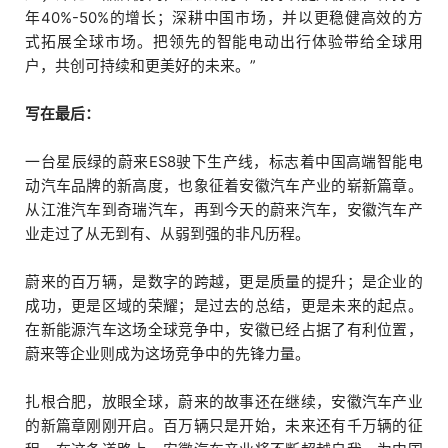
年40%-50%的增长；深耕中国市场，并以更稳健高效的方
式拓展全球市场。把领先的智能电动出行体验带给全球用
户，共创可持续和更美好的未来。”
写在最后：
一台星辰绿的蔚来ES8驶下生产线，标志着中国高端智能电
动汽车品牌的新高度，也象征着安徽汽车产业的崭新篇章。
从江淮汽车到奇瑞汽车，再到今天的蔚来汽车，安徽汽车产
业走过了从无到有、从弱到强的非凡历程。
蔚来的百万辆，是数字的跨越，更是质量的提升；是企业的
成功，更是区域的荣耀；是过去的总结，更是未来的起点。
在新能源汽车这场全球竞争中，安徽已经占据了有利位置，
蔚来等企业则成为这场竞争中的先锋力量。
扎根合肥，放眼全球，蔚来的故事还在继续，安徽汽车产业
的新篇章刚刚开启。百万辆只是开始，未来还有千万辆的征