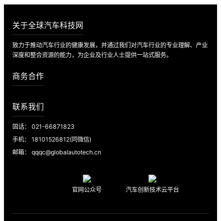
关于全球汽车科技网
致力于推动汽车行业的健康发展，并通过我们对汽车行业的专业理解、产业
深度和整合资源的能力，为企业及行业人士提供一站式服务。
商务合作
联系我们
固话： 021-66871823
手机： 18101526812(同微信)
邮箱： qqqc@globalautotech.cn
官网公众号
汽车创新技术云平台