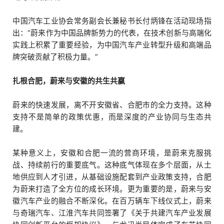
中国汽车工业协会常务副会长兼秘书长付炳锋在活动现场指
出：“蔚来作为中国品牌新势力的代表，在技术创新与高端化
实践上积累了重要经验，为中国汽车产业转型升级和高端品
牌突破贡献了积极力量。”
扎根合肥，蔚来与安徽的共生共赢
蔚来的快速发展，离不开安徽省、合肥市的全力支持。这种
支持不是简单的政策优惠，而是深度的产业协同与生态共
建。
某种意义上，安徽和合肥一流的营商环境，是蔚来克服挑
战、持续前行的重要底气。这种底气体现在多个层面，从土
地供应到人才引进，从基础设施配套到产业政策支持，合肥
为蔚来打造了全方位的成长环境。更为重要的是，蔚来与安
徽汽车产业的融合不断深化。在百万辆车下线仪式上，蔚来
与奇瑞汽车、江淮汽车共同签署了《关于共建汽车产业发展