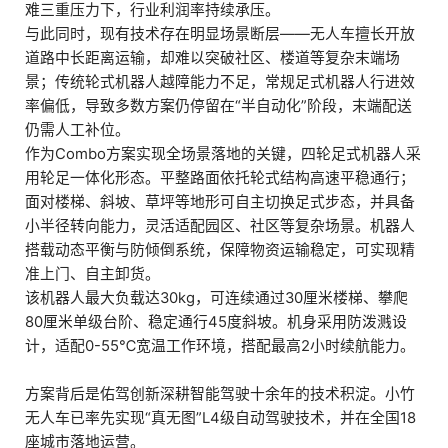
难三重压力下，行业利润率持续承压。
与此同时，现有技术存在明显场景断层——无人车擅长开放
道路中长距离运输，却难以突破社区、楼道等复杂末端场
景；传统轮式机器人越障能力不足，常规足式机器人行进效
率偏低，导致多数方案仍停留在“半自动化”阶段，末端配送
仍需人工补位。
作为Combo方案实现全场景落地的关键，四轮足式机器人采
用轮足一体化形态。平整路面依托轮式结构高速平稳通行；
面对楼梯、斜坡、草坪等地形可自主切换足式步态，并具备
小半径转向能力，灵活适配园区、社区等复杂场景。机器人
搭载动态平衡与防倾倒系统，保障物资运输稳定，可实现精
准上门、自主卸货。
该机器人最大负载达30kg，可连续通过30厘米楼梯、攀爬
80厘米单级台阶、稳定通行45度斜坡。机身采用防泼溅设
计，适配0-55℃宽温工作环境，搭配最高2小时续航能力。
方案背后是佑驾创新深耕智能驾驶十余年的技术积淀。小竹
无人车已率先实现“真无图”L4级自动驾驶技术，并在全国18
座城市落地运营。