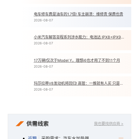
电车修车费是油车的1.7倍! 车主崩溃：维修贵 保费也贵
2
2026-08-07
小米汽车解答澎程系列涉水能力：电池达 IPX8+IPX9K 双防水等级
3
2026-08-07
17万辆!仅次于Model Y，理想i6也才用了不到11个月
4
2026-08-07
玛莎拉蒂V8发动机将回归! 高管：一推就有人买 只是销量不高
5
2026-08-07
供需线索
我也要找供应商 >
近期
采购需求：汽车水加热器