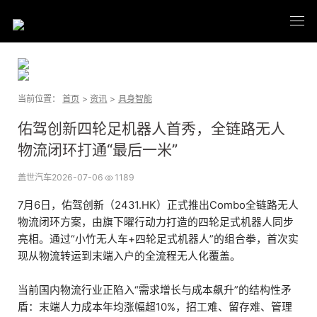
当前位置：
首页
>
资讯
>
具身智能
佑驾创新四轮足机器人首秀，全链路无人
物流闭环打通“最后一米”
盖世汽车
2026-07-06
1189
7月6日，佑驾创新（2431.HK）正式推出Combo全链路无人
物流闭环方案，由旗下曜行动力打造的四轮足式机器人同步
亮相。通过“小竹无人车+四轮足式机器人”的组合拳，首次实
现从物流转运到末端入户的全流程无人化覆盖。
当前国内物流行业正陷入“需求增长与成本飙升”的结构性矛
盾：末端人力成本年均涨幅超10%，招工难、留存难、管理