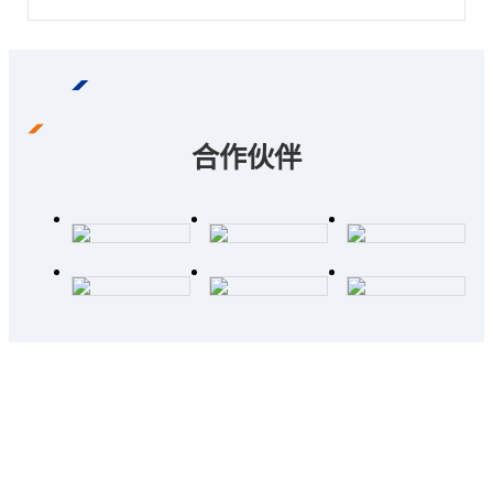
合作伙伴
诚邀入驻全球汽车科技网，携手共创辉
煌未来！
数万家企业供应数据 · 最新市场动态 · 最全的供应链知识