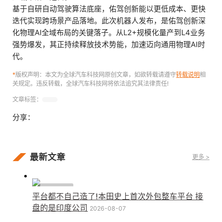
基于自研自动驾驶算法底座，佑驾创新能以更低成本、更快
迭代实现跨场景产品落地。此次机器人发布，是佑驾创新深
化物理AI全域布局的关键落子。从L2+规模化量产到L4业务
强势爆发，其正持续释放技术势能，加速迈向通用物理AI时
代。
*
版权声明：本文为全球汽车科技网原创文章，如欲转载请遵守
转载说明
相
关规定。违反转载，全球汽车科技网将依法追究其法律责任!
文章标签：
分享：
最新文章
更多 >
行业动态
平台都不自己造了!本田史上首次外包整车平台 接
盘的是印度公司
2026-08-07