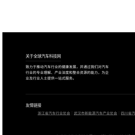
立即入驻
关于全球汽车科技网
致力于推动汽车行业的健康发展，并通过我们对汽车
行业的专业理解、产业深度和整合资源的能力，为企
业及行业人士提供一站式服务。
友情链接
浙江省汽车行业协会
|
武汉市新能源汽车产业协会
|
四川省