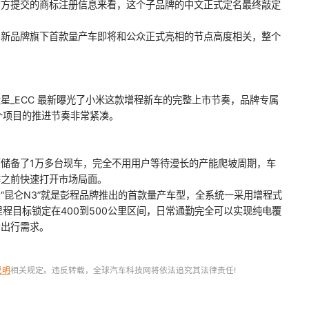
官方提交的商标注册信息来看，这个子品牌的中文正式定名最终敲定
和新品牌旗下首款量产车即将和公众正式亮相的节点高度相关，整个
星_ECC 最新曝光了小米这款增程新车的完整上市节奏，品牌专属
个项目的推进节奏非常紧凑。
储备了1万多台现车，完全不用用户等待漫长的产能爬坡周期，车
季之前快速打开市场局面。
“昆仑N3”就是彭程品牌推出的首款量产车型，全系统一采用增程式
程目标锁定在400到500公里区间，日常通勤完全可以实现纯电覆
景出行需求。
说明
相关规定。违反转载，全球汽车科技网将依法追究其法律责任!