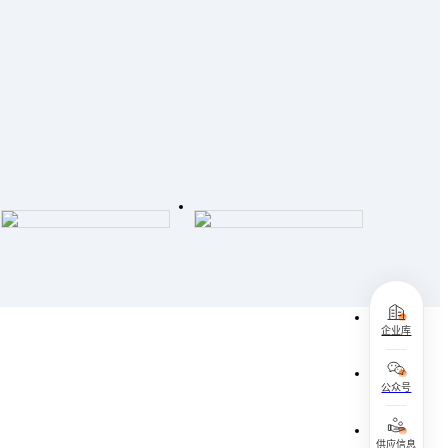
企业库
公众号
供应信息