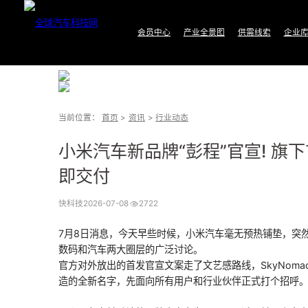
会员中心
产业全景图
供需线索
企业
当前位置：
首页
>
资讯
>
行业动态
小米汽车新品牌“彭程”官宣! 旗
即交付
快科技
2026-07-08
2722
7月8日消息，今天早些时候，小米汽车毫无预热铺垫，突然
数码和汽车两大圈层的广泛讨论。
官方对外放出的首发官宣文案走了文艺感路线，SkyNom
造的全新名字，先面向所有用户和行业伙伴正式打个招呼