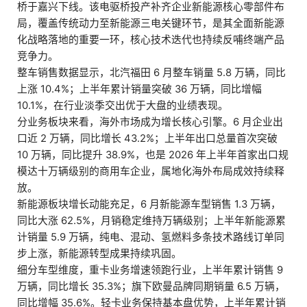
桥于嘉兴下线。该电驱桥投产补齐企业新能源核心零部件布
局，覆盖传统动力至新能源三电关键环节，是其全面新能源
化战略落地的重要一环，核心技术迭代也持续反哺终端产品
竞争力。
整车销售数据显示，北汽福田 6 月整车销量 5.8 万辆，同比
上涨 10.4%；上半年累计销量突破 36 万辆，同比增幅
10.1%，在行业淡季交出优于大盘的业绩表现。
分业务板块来看，海外市场成为增长核心引擎。6 月企业出
口近 2 万辆，同比增长 43.2%；上半年出口总量首次突破
10 万辆，同比提升 38.9%，也是 2026 年上半年首家出口规
模达十万辆级别的商用车企业，属地化海外布局成效持续释
放。
新能源板块增长动能充足，6 月新能源车型销售 1.3 万辆，
同比大涨 62.5%，月销稳定维持万辆级别；上半年新能源累
计销量 5.9 万辆，纯电、混动、氢燃料多条技术路线订单同
步上涨，新能源转型成果持续巩固。
细分车型维度，重卡业务增速领跑行业，上半年累计销售 9
万辆，同比增长 35.3%；旗下欧曼品牌同期销量 6.5 万辆，
同比增幅 35.6%。轻卡业务保持基本盘优势，上半年累计销