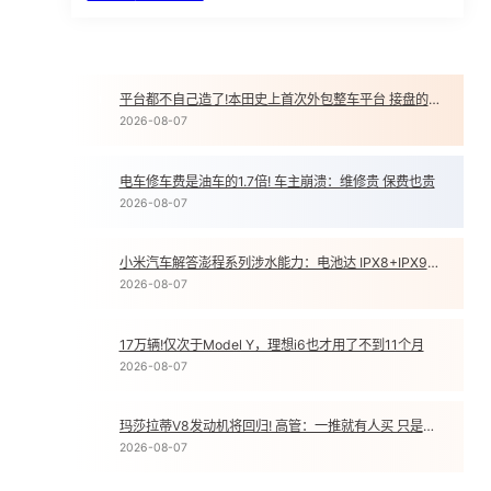
平台都不自己造了!本田史上首次外包整车平台 接盘的是印度公司
1
2026-08-07
电车修车费是油车的1.7倍! 车主崩溃：维修贵 保费也贵
2
2026-08-07
小米汽车解答澎程系列涉水能力：电池达 IPX8+IPX9K 双防水等级
3
2026-08-07
17万辆!仅次于Model Y，理想i6也才用了不到11个月
4
2026-08-07
玛莎拉蒂V8发动机将回归! 高管：一推就有人买 只是销量不高
5
2026-08-07