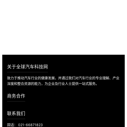
诚邀入驻全球汽车科技网，携手共创辉
煌未来！
数万家企业供应数据 · 最新市场动态 · 最全的供应链知识
立即入驻
关于全球汽车科技网
致力于推动汽车行业的健康发展，并通过我们对汽车行业的专业理解、产业
深度和整合资源的能力，为企业及行业人士提供一站式服务。
商务合作
联系我们
固话： 021-66871823