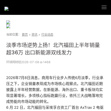
当前位置：
首页
>
资讯
>
行业动态
淡季市场逆势上扬！北汽福田上半年销量
超36万 出口新能源双线发力
环球网财经
2026-07-08
1468
2026年7月8日消息，商用车行业步入传统6月淡季，行业承
压之下，企业销量表现成为市场核心观察点。北汽福田近期
披露上半年经营数据，在新能源、海外出口、重卡板块均实
现显著增长，多项核心指标跑赢行业，依托三大战略落地完
成势能向市场动能的转化。
6 月 22 日，北汽福田与采埃孚合资工厂首台 AxTrax 2 电驱