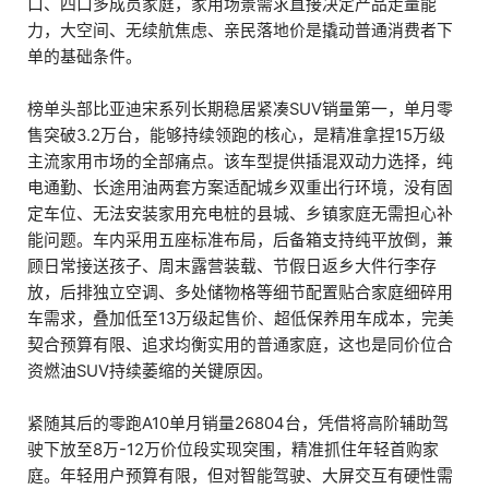
口、四口多成员家庭，家用场景需求直接决定产品走量能
力，大空间、无续航焦虑、亲民落地价是撬动普通消费者下
单的基础条件。
榜单头部比亚迪宋系列长期稳居紧凑SUV销量第一，单月零
售突破3.2万台，能够持续领跑的核心，是精准拿捏15万级
主流家用市场的全部痛点。该车型提供插混双动力选择，纯
电通勤、长途用油两套方案适配城乡双重出行环境，没有固
定车位、无法安装家用充电桩的县城、乡镇家庭无需担心补
能问题。车内采用五座标准布局，后备箱支持纯平放倒，兼
顾日常接送孩子、周末露营装载、节假日返乡大件行李存
放，后排独立空调、多处储物格等细节配置贴合家庭细碎用
车需求，叠加低至13万级起售价、超低保养用车成本，完美
契合预算有限、追求均衡实用的普通家庭，这也是同价位合
资燃油SUV持续萎缩的关键原因。
紧随其后的零跑A10单月销量26804台，凭借将高阶辅助驾
驶下放至8万-12万价位段实现突围，精准抓住年轻首购家
庭。年轻用户预算有限，但对智能驾驶、大屏交互有硬性需