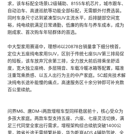
求，该车标配全场景L2级辅助、8155车机芯片，城市跟车、
自动泊车、高速巡航等功能全部标配，无需额外付费选装。
同时车身尺寸达到紧凑型SUV主流水平，后排腿部空间宽
裕，纯电续航满足日常通勤，低廉的购车与养车成本，成为
刚成家、首次购车年轻群体的首选。
中大型家用赛道中，理想i6以20878台销量拿下细分榜首，
定位大五座纯电家用SUV，区别于传统七座SUV第三排局促
的短板，该车放弃冗余第三排，全力放大前后排乘坐舒适
度，宽大独立座椅、多层隔音、车载冷暖冰箱等配置，瞄准
注重驾乘质感、以五人出行为主的中产家庭。5C超充技术解
决纯电长途补能慢的痛点，高速服务区十余分钟即可补充数
百公里续航。
问界M6、唐DM-i两款增程车型同样稳居前十，核心受众为
多孩大家庭。两款车型支持五座、六座、七座灵活切换，满
足三代同堂全家出行需求，增程架构综合续航突破1400公
里，跨省长途无需频繁补能，华为乾崑ADS 4辅助驾驶、全