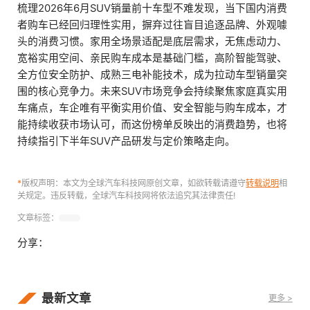
梳理2026年6月SUV销量前十车型不难发现，当下国内消费
者购车已经回归理性实用，摒弃过往盲目追逐品牌、外观噱
头的消费习惯。家用全场景适配是底层需求，无焦虑动力、
宽裕实用空间、亲民购车成本是基础门槛，高阶智能驾驶、
全方位安全防护、成熟三电补能技术，成为拉动车型销量突
围的核心竞争力。未来SUV市场竞争会持续聚焦家庭真实用
车痛点，车企唯有平衡实用价值、安全智能与购车成本，才
能持续收获市场认可，而这份榜单反映出的消费趋势，也将
持续指引下半年SUV产品研发与定价策略走向。
*
版权声明：本文为全球汽车科技网原创文章，如欲转载请遵守
转载说明
相
关规定。违反转载，全球汽车科技网将依法追究其法律责任!
文章标签：
分享：
最新文章
更多 >