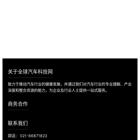
诚邀入驻全球汽车科技网，携手共创辉
煌未来！
数万家企业供应数据 · 最新市场动态 · 最全的供应链知识
立即入驻
关于全球汽车科技网
致力于推动汽车行业的健康发展，并通过我们对汽车行业的专业理解、产业
深度和整合资源的能力，为企业及行业人士提供一站式服务。
商务合作
联系我们
固话： 021-66871823