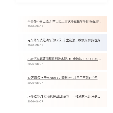
平台都不自己造了!本田史上首次外包整车平台 接盘的是印度公司
1
2026-08-07
电车修车费是油车的1.7倍! 车主崩溃：维修贵 保费也贵
2
2026-08-07
小米汽车解答澎程系列涉水能力：电池达 IPX8+IPX9K 双防水等级
3
2026-08-07
17万辆!仅次于Model Y，理想i6也才用了不到11个月
4
2026-08-07
玛莎拉蒂V8发动机将回归! 高管：一推就有人买 只是销量不高
5
2026-08-07