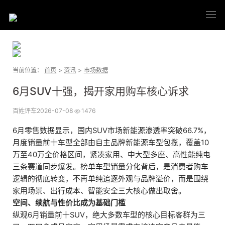
当前位置：
首页
>
资讯
>
市场数据
6月SUV十强，揭开家用购车核心诉求
百姓评车
2026-07-08
1476
6月零售数据显示，国内SUV市场新能源渗透率突破66.7%，
月度销量前十车型全部由自主品牌新能源车型包揽，覆盖10
万至40万全价格区间，紧凑家用、中大型多座、高性能纯电
三条赛道同步爆发。榜单车型销量分化背后，是消费者购车
逻辑的彻底转变，不再单纯追逐外观与品牌溢价，而是围绕
家用场景、出行成本、智能安全三大核心做出取舍。
空间、续航与性价比成为基础门槛
纵观6月销量前十SUV，绝大多数车型的核心目标客群为三