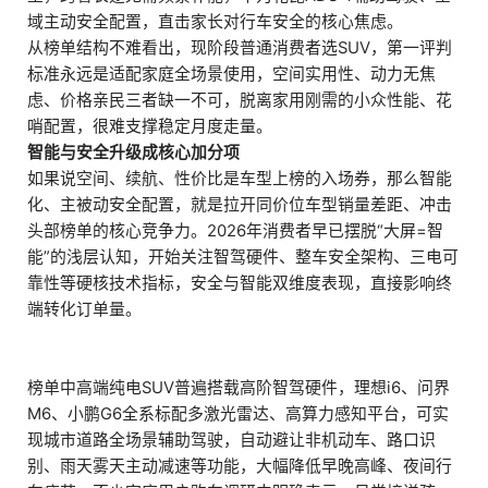
域主动安全配置，直击家长对行车安全的核心焦虑。
从榜单结构不难看出，现阶段普通消费者选SUV，第一评判
标准永远是适配家庭全场景使用，空间实用性、动力无焦
虑、价格亲民三者缺一不可，脱离家用刚需的小众性能、花
哨配置，很难支撑稳定月度走量。
智能与安全升级成核心加分项
如果说空间、续航、性价比是车型上榜的入场券，那么智能
化、主被动安全配置，就是拉开同价位车型销量差距、冲击
头部榜单的核心竞争力。2026年消费者早已摆脱“大屏=智
能”的浅层认知，开始关注智驾硬件、整车安全架构、三电可
靠性等硬核技术指标，安全与智能双维度表现，直接影响终
端转化订单量。
榜单中高端纯电SUV普遍搭载高阶智驾硬件，理想i6、问界
M6、小鹏G6全系标配多激光雷达、高算力感知平台，可实
现城市道路全场景辅助驾驶，自动避让非机动车、路口识
别、雨天雾天主动减速等功能，大幅降低早晚高峰、夜间行