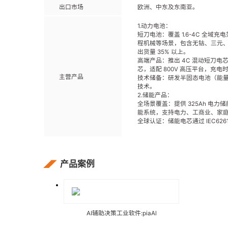
出口市场
欧洲、中东及东南亚。
1.动力电池：
短刀电池：覆盖 1.6-4C 全域充
程机械等场景，包含无钴、三元、磷
出货量 35% 以上。
高端产品：推出 4C 混动短刀电芯
芯，适配 800V 高压平台，充电时
主营产品
技术储备：研发半固态电池（能量密度
技术。
2.储能产品：
全场景覆盖：提供 325Ah 电力储能
能系统，支持电力、工商业、家
全球认证：储能电芯通过 IEC6261
产品案例
AI辅助决策工业软件:piaAl