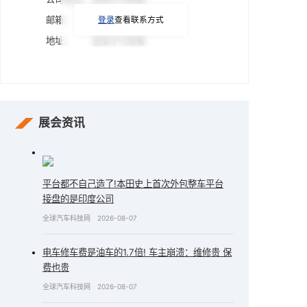
邮箱：
登录才可查看
登录
查看联系方式
地址：
登录才可查看
展会资讯
平台都不自己造了!本田史上首次外包整车平台
接盘的是印度公司
全球汽车科技网
2026-08-07
电车修车费是油车的1.7倍! 车主崩溃：维修贵 保
费也贵
全球汽车科技网
2026-08-07