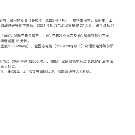
电范围，采用热复合飞叠技术（0.125 秒 / 片），支持乘用车、商用车、工
酸铁锂等化学体系。2024 年短刀电池出货量超 27 万套，占全球短刀
「800V 混动三元龙鳞甲」、6C 三元超充电芯及 5C 磷酸铁锂短刀电
间缩短至 15 分钟。
≥300Wh/kg）、全固态电池（350Wh/kg 以上）及锂硫电池等前沿
电芯（循环寿命 12000 次）、168Ah 家庭储能电芯及 6.9MWh 液冷储
庭三大场景。
9、UN38.3、UL1973 等国际认证，储能系统符合 CE 标。